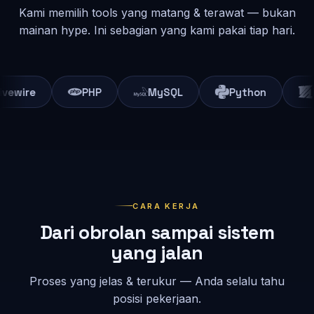
    }

Kami memilih tools yang matang & terawat — bukan
}

mainan hype. Ini sebagian yang kami pakai tiap hari.
// setiap hari, ribuan proses berjalan sendiri
foreach
 ($umkmIndonesia 
as
 $usaha) {

    $usaha->naikKelas();                            
// t
}

PHP
MySQL
Python
FFmpeg
// sistemkita.id — mesin otomasi bisnis Anda
class
 Otomasi {

public function
 jalan(Bisnis $umkm): Hasil {

        $order = $umkm->terimaPesanan();           
// pe
        Pembayaran::qris($order)->verifikasi();     
// u
        Stok::sinkron($order->items);               
// s
        Laporan::harian($umkm)->kirimTelegram();    
// o
CARA KERJA
return
 Hasil::sukses('hemat waktu, hemat biaya')
Dari obrolan sampai sistem
    }

yang jalan
}

// setiap hari, ribuan proses berjalan sendiri
Proses yang jelas & terukur — Anda selalu tahu
foreach
 ($umkmIndonesia 
as
 $usaha) {

posisi pekerjaan.