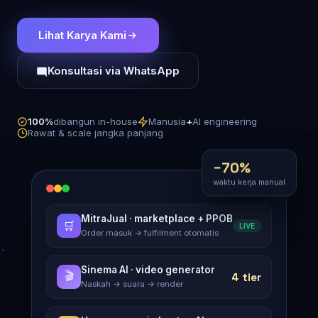
Lihat Karya Kami
Konsultasi via WhatsApp
100%
dibangun in-house
Manusia
+
AI engineering
Rawat & scale jangka panjang
−70%
waktu kerja manual
MitraJual · marketplace + PPOB
🛒
LIVE
Order masuk → fulfilment otomatis
Sinema AI · video generator
🎬
4 tier
Naskah → suara → render