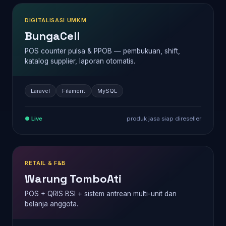
DIGITALISASI UMKM
BungaCell
POS counter pulsa & PPOB — pembukuan, shift,
katalog supplier, laporan otomatis.
Laravel
Filament
MySQL
● Live
produk jasa siap direseller
RETAIL & F&B
Warung TomboAti
POS + QRIS BSI + sistem antrean multi-unit dan
belanja anggota.