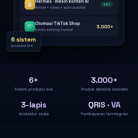
Hermes · mesin konten AI
🤖
24/7
Artikel + video + auto-publish
Otomasi TikTok Shop
📦
3.000+
Kelola katalog massal
6 sistem
produksi live
6+
3.000+
Sistem produksi live
Produk dikelola otomatis
3-lapis
QRIS · VA
Arsitektur skala
Pembayaran terintegrasi