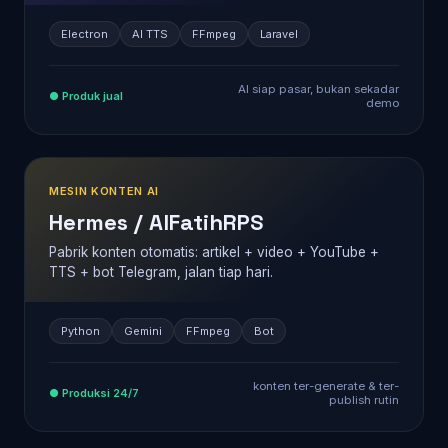
Electron
AI TTS
FFmpeg
Laravel
AI siap pasar, bukan sekadar
● Produk jual
demo
MESIN KONTEN AI
Hermes / AlFatihRPS
Pabrik konten otomatis: artikel + video + YouTube +
TTS + bot Telegram, jalan tiap hari.
Python
Gemini
FFmpeg
Bot
konten ter-generate & ter-
● Produksi 24/7
publish rutin