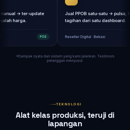
an item manual → ter-update
Jual PPOB satu-satu → 
asir tak salah harga.
tagihan dari satu dash
 · Gresik
Reseller Digital · Bekasi
POS
*Dampak nyata dari sistem yang kami jalankan. Testimoni
pelanggan menyusul.
// sistemkita.id — mesin otomasi bisnis Anda
class
 Otomasi {

public function
 jalan(Bisnis $umkm): Hasil {

        $order = $umkm->terimaPesanan();           
// pe
TEKNOLOGI
        Pembayaran::qris($order)->verifikasi();     
// u
        Stok::sinkron($order->items);               
// s
Alat kelas produksi, teruji di
        Laporan::harian($umkm)->kirimTelegram();    
// o
lapangan
return
 Hasil::sukses('hemat waktu, hemat biaya')