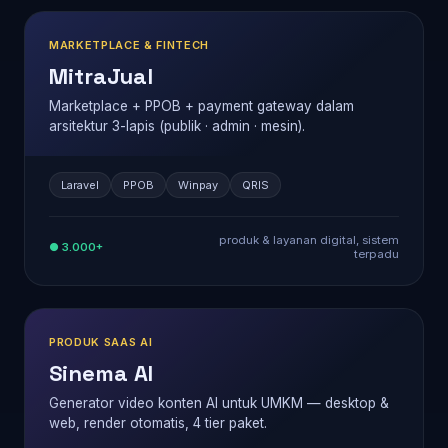
MARKETPLACE & FINTECH
MitraJual
Marketplace + PPOB + payment gateway dalam
arsitektur 3-lapis (publik · admin · mesin).
Laravel
PPOB
Winpay
QRIS
produk & layanan digital, sistem
● 3.000+
terpadu
PRODUK SAAS AI
Sinema AI
Generator video konten AI untuk UMKM — desktop &
web, render otomatis, 4 tier paket.