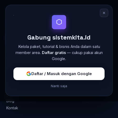
✕
Gabung sistemkita.id
sistemkita
.id
Kelola paket, tutorial & bisnis Anda dalam satu
member area.
Daftar gratis
— cukup pakai akun
Markas teknologi yang mengotomasi pekerjaan
Google.
bisnis Anda dengan sistem & AI — hemat waktu,
hemat biaya.
Daftar / Masuk dengan Google
NAVIGASI
Nanti saja
Layanan
Karya
Blog
Kontak