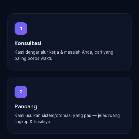
    $usaha->naikKelas();                            
// t
1
Konsultasi
Kami dengar alur kerja & masalah Anda, cari yang
paling boros waktu.
2
Rancang
Kami usulkan sistem/otomasi yang pas — jelas ruang
lingkup & hasilnya.